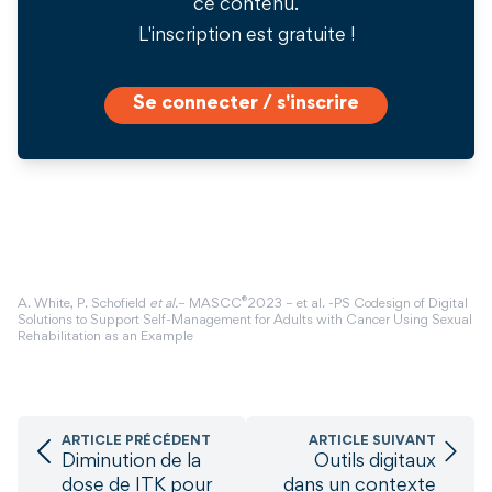
ce contenu.
L'inscription est gratuite !
Se connecter / s'inscrire
®
A. White, P. Schofield
et al.
– MASCC
2023 – et al. -PS Codesign of Digital
Solutions to Support Self-Management for Adults with Cancer Using Sexual
Rehabilitation as an Example
ARTICLE PRÉCÉDENT
ARTICLE SUIVANT
Diminution de la
Outils digitaux
dose de ITK pour
dans un contexte